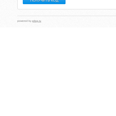
powered by
prlog.ru