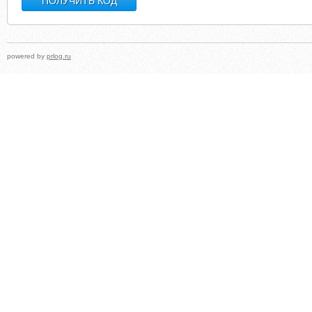
powered by
prlog.ru