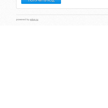
powered by
prlog.ru