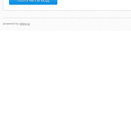
powered by
prlog.ru