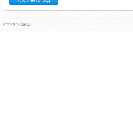
powered by
prlog.ru