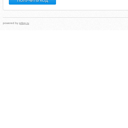
powered by
prlog.ru