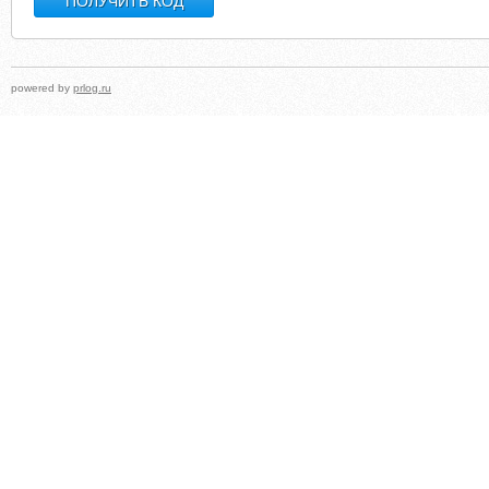
powered by
prlog.ru