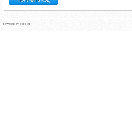
powered by
prlog.ru