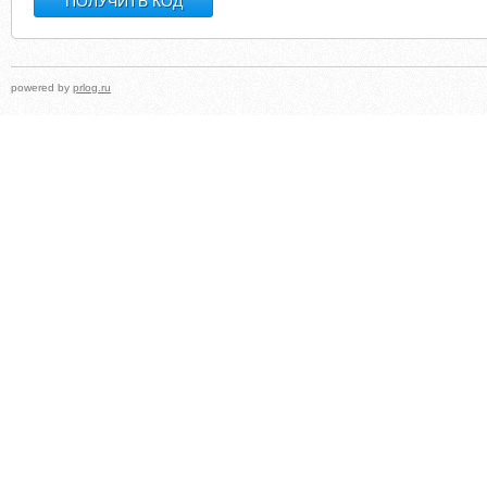
powered by
prlog.ru