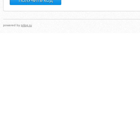
powered by
prlog.ru