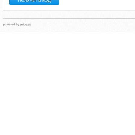
powered by
prlog.ru