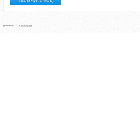
powered by
prlog.ru