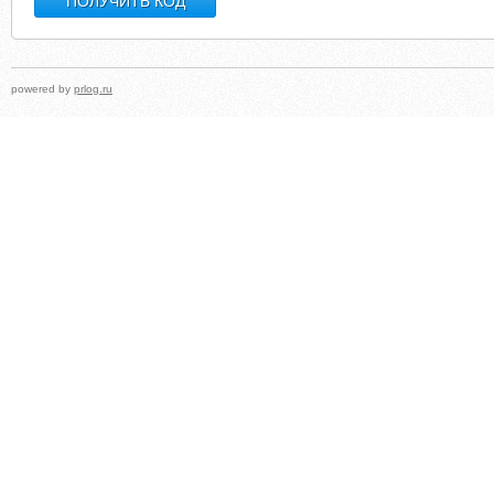
powered by
prlog.ru