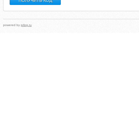
powered by
prlog.ru