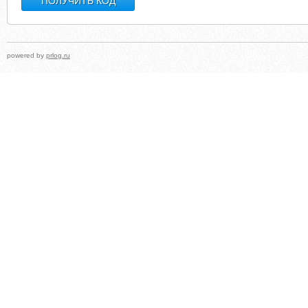
powered by
prlog.ru