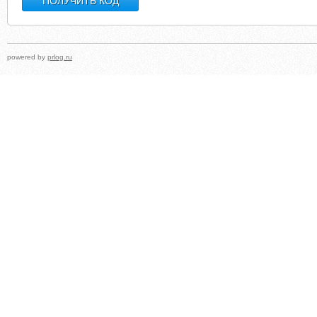
powered by
prlog.ru