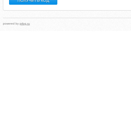
powered by
prlog.ru