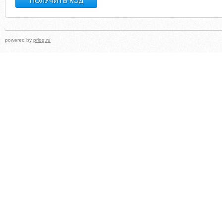
powered by
prlog.ru