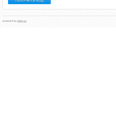
powered by
prlog.ru