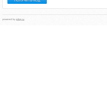
powered by
prlog.ru