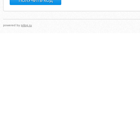
powered by
prlog.ru