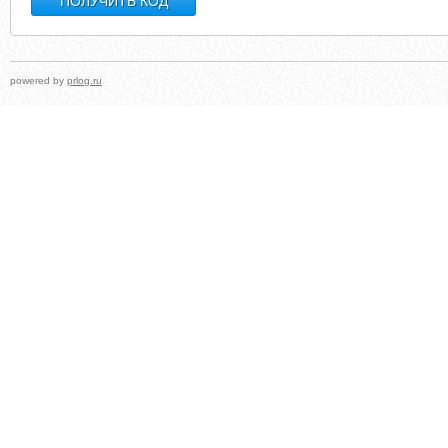
powered by
prlog.ru