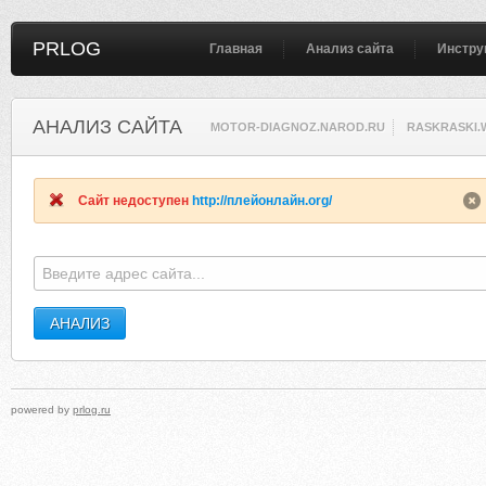
PRLOG
Главная
Анализ сайта
Инстру
АНАЛИЗ САЙТА
MOTOR-DIAGNOZ.NAROD.RU
RASKRASKI.
Сайт недоступен
http://плейонлайн.org/
powered by
prlog.ru