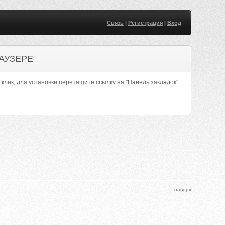
Связь
|
Регистрация
|
Вход
АУЗЕРЕ
 клик, для установки перетащите ссылку на "Панель закладок"
наверх