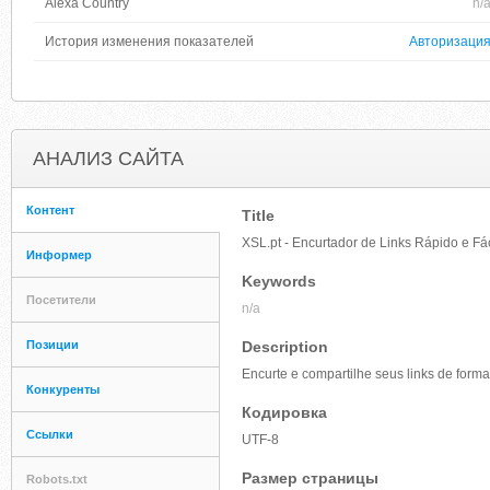
Alexa Country
n/
История изменения показателей
Авторизаци
АНАЛИЗ САЙТА
Контент
Title
XSL.pt - Encurtador de Links Rápido e Fác
Информер
Keywords
Посетители
n/a
Позиции
Description
Encurte e compartilhe seus links de form
Конкуренты
Кодировка
Ссылки
UTF-8
Размер страницы
Robots.txt