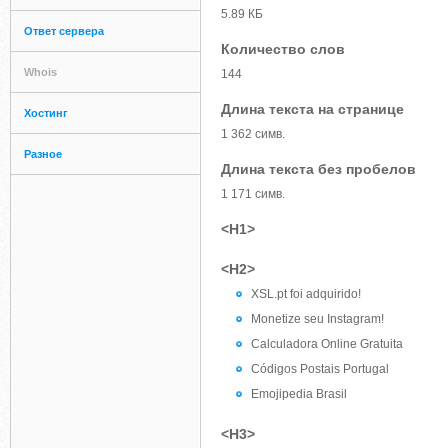
5.89 КБ
Ответ сервера
Количество слов
Whois
144
Длина текста на странице
Хостинг
1 362 симв.
Разное
Длина текста без пробелов
1 171 симв.
<H1>
<H2>
XSL.pt foi adquirido!
Monetize seu Instagram!
Calculadora Online Gratuita
Códigos Postais Portugal
Emojipedia Brasil
<H3>