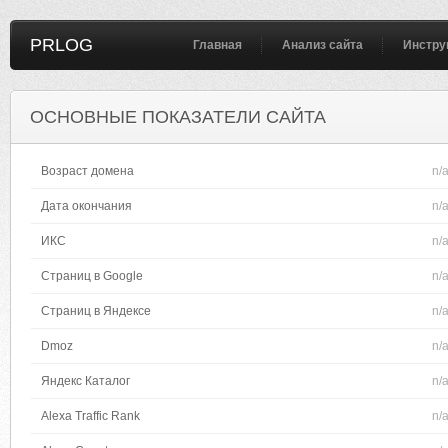
PRLOG
Главная
Анализ сайта
Инстру
ОСНОВНЫЕ ПОКАЗАТЕЛИ САЙТА
Возраст домена
n/
Дата окончания
n/
ИКС
n/
Страниц в Google
n/
Страниц в Яндексе
n/
Dmoz
n/
Яндекс Каталог
n/
Alexa Traffic Rank
n/