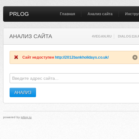
PRLOG
Главная
Анализ сайта
Инстру
АНАЛИЗ САЙТА
4VEGAN.RU
DIALOG116.
Сайт недоступен
http://2012bankholidays.co.uk/
powered by
prlog.ru