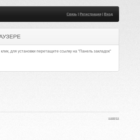
Связь
|
Регистрация
|
Вход
АУЗЕРЕ
 клик, для установки перетащите ссылку на "Панель закладок"
наверх