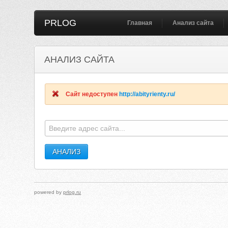
PRLOG
Главная
Анализ сайта
АНАЛИЗ САЙТА
Сайт недоступен
http://abityrienty.ru/
powered by
prlog.ru