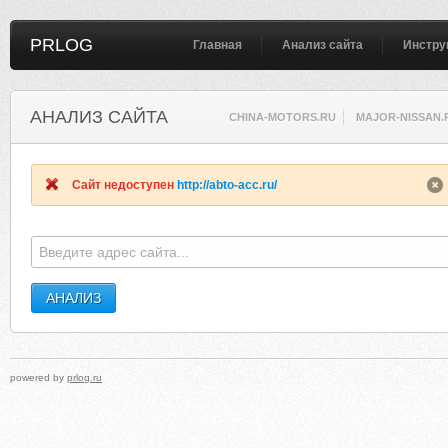
PRLOG
Главная
Анализ сайта
Инстру
АНАЛИЗ САЙТА
CHINA-MOTORS.RU
MAJOR-NISSAN.
Сайт недоступен
http://abto-acc.ru/
powered by
prlog.ru