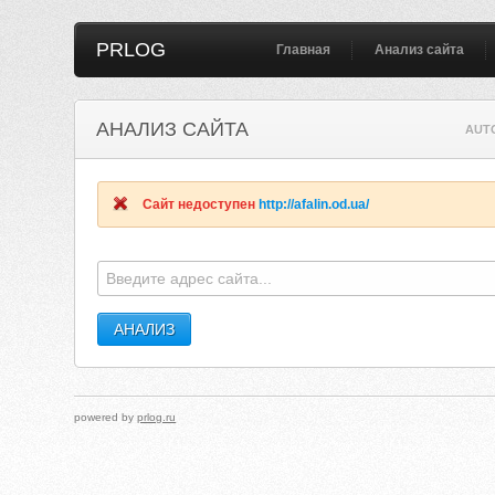
PRLOG
Главная
Анализ сайта
АНАЛИЗ САЙТА
AUT
Сайт недоступен
http://afalin.od.ua/
powered by
prlog.ru