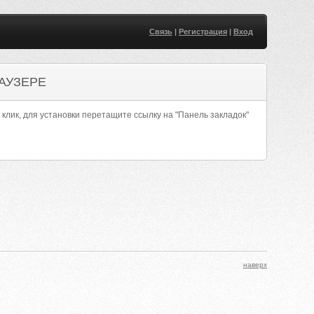
Связь
|
Регистрация
|
Вход
АУЗЕРЕ
 клик, для установки перетащите ссылку на "Панель закладок"
наверх