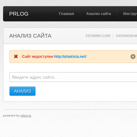
PRLOG
Главная
Анализ сайта
Инстру
АНАЛИЗ САЙТА
ZETAWIKI.COM
DATANOM.N
Сайт недоступен
http://ahakista.net/
powered by
prlog.ru