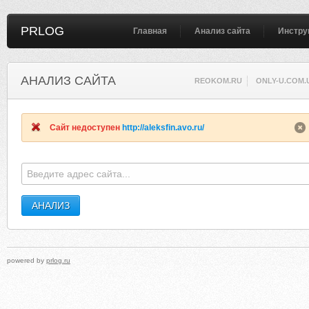
PRLOG
Главная
Анализ сайта
Инстру
АНАЛИЗ САЙТА
REOKOM.RU
ONLY-U.COM.
Сайт недоступен
http://aleksfin.avo.ru/
powered by
prlog.ru