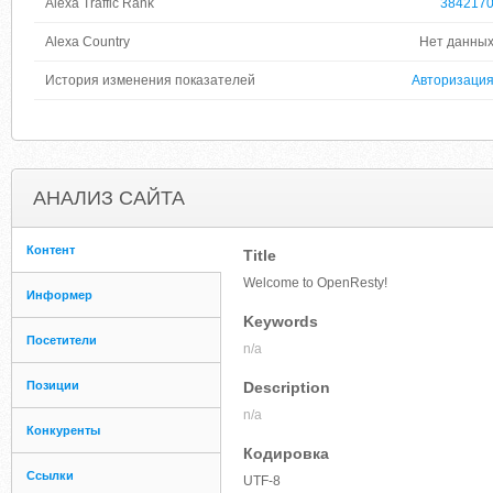
Alexa Traffic Rank
384217
Alexa Country
Нет данны
История изменения показателей
Авторизаци
АНАЛИЗ САЙТА
Контент
Title
Welcome to OpenResty!
Информер
Keywords
Посетители
n/a
Позиции
Description
n/a
Конкуренты
Кодировка
Ссылки
UTF-8