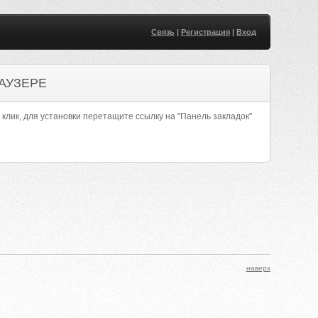
Связь
|
Регистрация
|
Вход
АУЗЕРЕ
 клик, для установки перетащите ссылку на "Панель закладок"
наверх