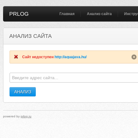
PRLOG
Главная
Анализ сайта
Инстру
АНАЛИЗ САЙТА
AQUAHELP.COM.UA
PACKERSANDMOVERSMARATHAHAL
Сайт недоступен
http://aquajava.hu/
powered by
prlog.ru