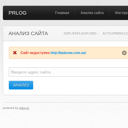
PRLOG
Главная
Анализ сайта
Инстру
АНАЛИЗ САЙТА
OSFLIFEFLIGHT.ORG
ACTCOPIERS.C
Сайт недоступен
http://babsow.com.ua/
powered by
prlog.ru