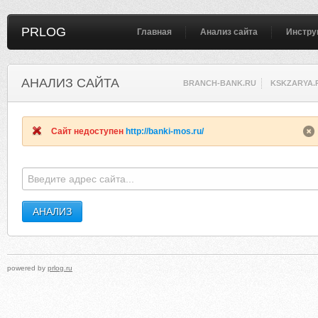
PRLOG
Главная
Анализ сайта
Инстру
АНАЛИЗ САЙТА
BRANCH-BANK.RU
KSKZARYA.
Сайт недоступен
http://banki-mos.ru/
powered by
prlog.ru