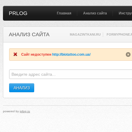
PRLOG
Главная
Анализ сайта
Инстру
АНАЛИЗ САЙТА
MAGAZINTKANI.RU
FORMYPHONE.
Сайт недоступен
http://biotattoo.com.ua/
powered by
prlog.ru