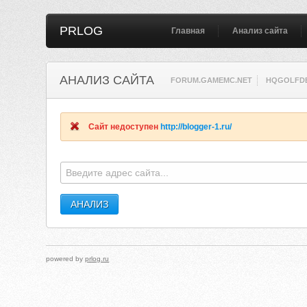
PRLOG
Главная
Анализ сайта
АНАЛИЗ САЙТА
FORUM.GAMEMC.NET
HQGOLFDE
Сайт недоступен
http://blogger-1.ru/
powered by
prlog.ru