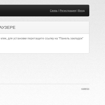
Связь
|
Регистрация
|
Вход
АУЗЕРЕ
 клик, для установки перетащите ссылку на "Панель закладок"
наверх