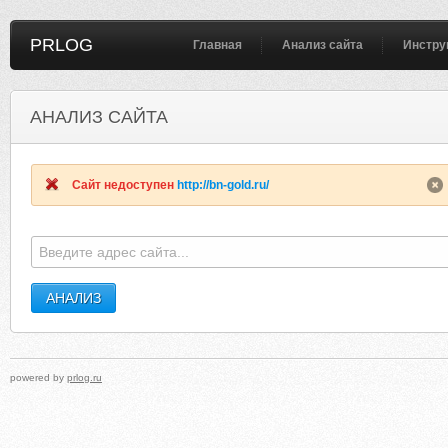
PRLOG
Главная
Анализ сайта
Инстру
АНАЛИЗ САЙТА
PROMNIGHTMISS.GOODBARRY.COM
HOFFMANMEDIASTOR
Сайт недоступен
http://bn-gold.ru/
powered by
prlog.ru