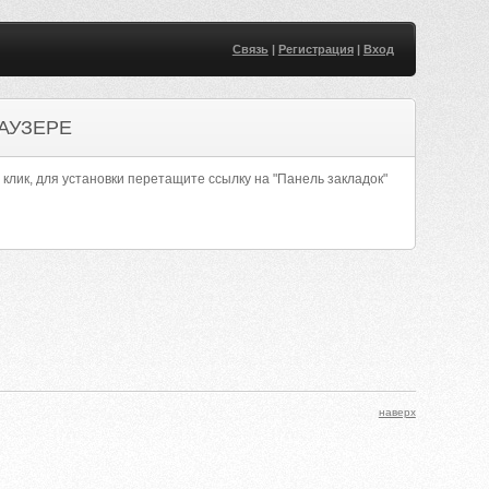
Связь
|
Регистрация
|
Вход
АУЗЕРЕ
 клик, для установки перетащите ссылку на "Панель закладок"
наверх