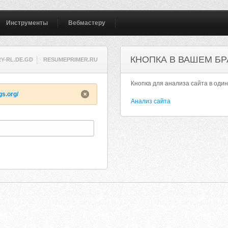
Инструменты
Вебмастеру
КНОПКА В ВАШЕМ БР
Y-RL.DE.GD
RESUMEPRIMER.RU
Кнопка для анализа сайта в один
gs.org/
Анализ сайта