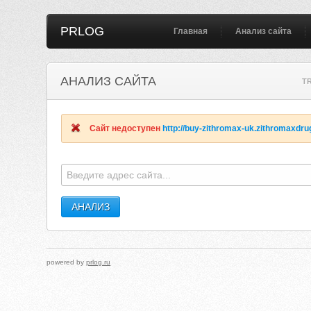
PRLOG
Главная
Анализ сайта
АНАЛИЗ САЙТА
TR
Сайт недоступен
http://buy-zithromax-uk.zithromaxdru
powered by
prlog.ru