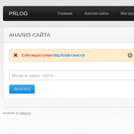
PRLOG
Главная
Анализ сайта
Инстру
АНАЛИЗ САЙТА
DRIVESANDAUTOMATION.CO.UK
LANTRAPEREV
Сайт недоступен
http://club-ceed.ru/
powered by
prlog.ru