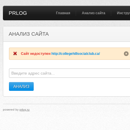
PRLOG
Главная
Анализ сайта
Инстру
АНАЛИЗ САЙТА
MIOKEBELREWI.000SPACE.COM
SOCIALCLUBATSURFCOMBE
Сайт недоступен
http://collegehillsocialclub.ca/
powered by
prlog.ru