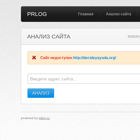
PRLOG
Главная
Анализ сайта
АНАЛИЗ САЙТА
INNER
Сайт недоступен
http://decideyayuda.org/
powered by
prlog.ru