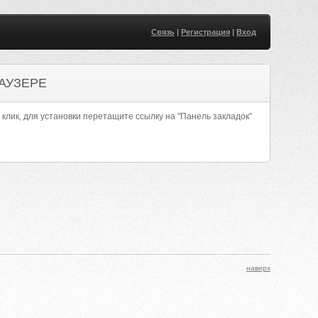
Связь
|
Регистрация
|
Вход
АУЗЕРЕ
 клик, для установки перетащите ссылку на "Панель закладок"
наверх