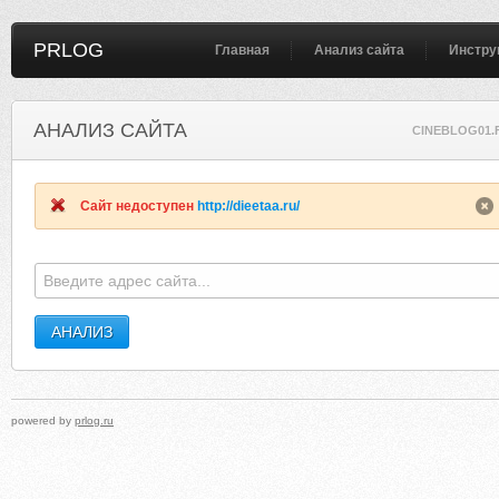
PRLOG
Главная
Анализ сайта
Инстру
АНАЛИЗ САЙТА
CINEBLOG01.
Сайт недоступен
http://dieetaa.ru/
powered by
prlog.ru