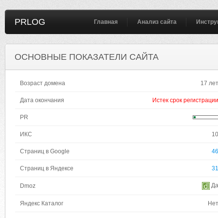
PRLOG
Главная
Анализ сайта
Инстру
ОСНОВНЫЕ ПОКАЗАТЕЛИ САЙТА
Возраст домена
17 ле
Дата окончания
Истек срок регистраци
PR
ИКС
1
Страниц в Google
4
Страниц в Яндексе
3
Д
Dmoz
Яндекс Каталог
Не