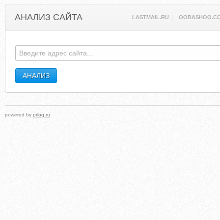
АНАЛИЗ САЙТА
LASTMAIL.RU
OOBASHOO.C
powered by
prlog.ru