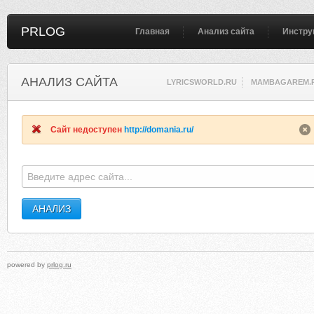
PRLOG
Главная
Анализ сайта
Инстру
АНАЛИЗ САЙТА
LYRICSWORLD.RU
MAMBAGAREM.
Сайт недоступен
http://domania.ru/
powered by
prlog.ru