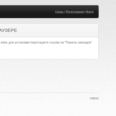
Связь
|
Регистрация
|
Вход
АУЗЕРЕ
 клик, для установки перетащите ссылку на "Панель закладок"
наверх