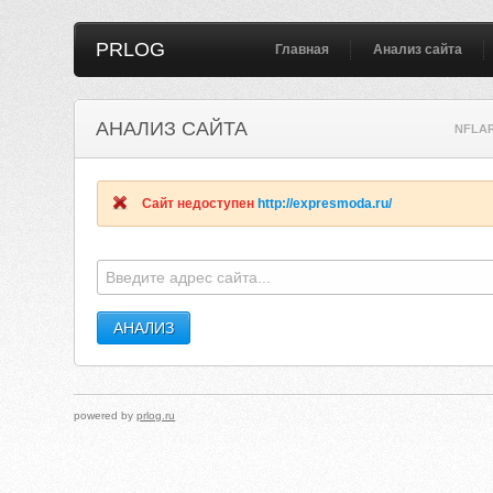
PRLOG
Главная
Анализ сайта
АНАЛИЗ САЙТА
NFLA
Сайт недоступен
http://expresmoda.ru/
powered by
prlog.ru