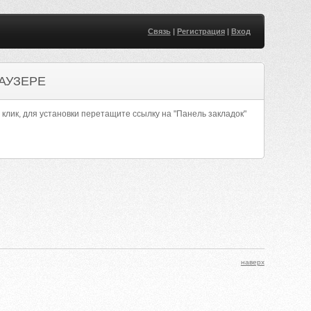
Связь
|
Регистрация
|
Вход
АУЗЕРЕ
 клик, для установки перетащите ссылку на "Панель закладок"
наверх