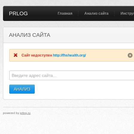
PRLOG
Главная
Анализ сайта
Инстру
АНАЛИЗ САЙТА
HELICOPTERSOVERMIAMI.COM
HOTELISBO
Сайт недоступен
http://fhshealth.org/
powered by
prlog.ru