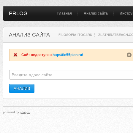
PRLOG
Главная
Анализ сайта
Инстру
АНАЛИЗ САЙТА
FILOSOFIA-ITOGI.RU
ZLATNIRATBEACH.C
Сайт недоступен
http://flo55pion.ru/
powered by
prlog.ru